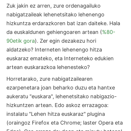
Zuk jakin ez arren, zure ordenagailuko
nabigatzaileak lehenetsitako lehenengo
hizkuntza erdarazkoren bat izan daiteke. Hala
da euskaldunen gehiengoaren artean (
%80-
90etik gora
). Zer egin dezakezu hori
aldatzeko? Interneten lehenengo hitza
euskaraz emateko, eta Interneteko edukien
artean euskarazkoa lehenesteko?
Horretarako, zure nabigatzailearen
ezarpenetara joan beharko duzu eta hantxe
aukeratu "euskara", lehenetsitako nabigazio-
hizkuntzen artean. Edo askoz errazagoa:
instalatu "Lehen hitza euskaraz" plugina
(oraingoz Firefox eta Chrome; laster Opera eta