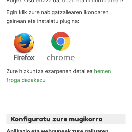
Edge). Oso erraza da; doan eta minutu batean!
Egin klik zure nabigatzailearen ikonoaren
gainean eta instalatu plugina:
Zure hizkuntza ezarpenen detailea
hemen
froga dezakezu
Konfiguratu zure mugikorra
Aplikazio eta webguneek zure gailuaren