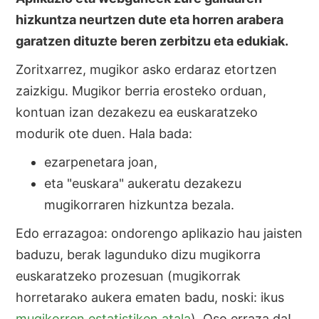
hizkuntza neurtzen dute eta horren arabera
garatzen dituzte beren zerbitzu eta edukiak.
Zoritxarrez, mugikor asko erdaraz etortzen
zaizkigu. Mugikor berria erosteko orduan,
kontuan izan dezakezu ea euskaratzeko
modurik ote duen. Hala bada:
ezarpenetara joan,
eta "euskara" aukeratu dezakezu
mugikorraren hizkuntza bezala.
Edo errazagoa: ondorengo aplikazio hau jaisten
baduzu, berak lagunduko dizu mugikorra
euskaratzeko prozesuan (mugikorrak
horretarako aukera ematen badu, noski: ikus
mugikorren estatistiken atala
). Oso erraza da!