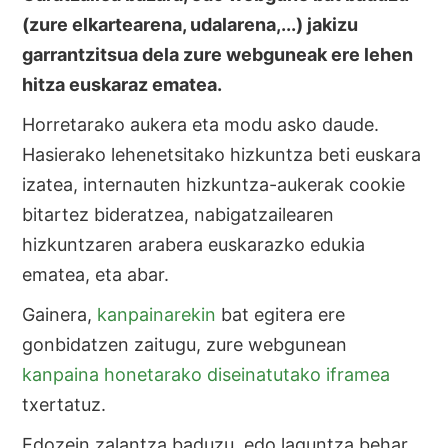
(zure elkartearena, udalarena,...) jakizu
garrantzitsua dela zure webguneak ere lehen
hitza euskaraz ematea.
Horretarako aukera eta modu asko daude.
Hasierako lehenetsitako hizkuntza beti euskara
izatea, internauten hizkuntza-aukerak cookie
bitartez bideratzea, nabigatzailearen
hizkuntzaren arabera euskarazko edukia
ematea, eta abar.
Gainera,
kanpainarekin
bat egitera ere
gonbidatzen zaitugu, zure webgunean
kanpaina honetarako diseinatutako iframea
txertatuz.
Edozein zalantza baduzu, edo laguntza behar