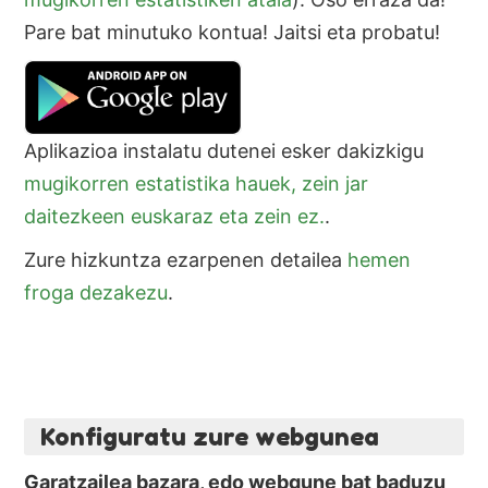
Pare bat minutuko kontua! Jaitsi eta probatu!
Aplikazioa instalatu dutenei esker dakizkigu
mugikorren estatistika hauek, zein jar
daitezkeen euskaraz eta zein ez.
.
Zure hizkuntza ezarpenen detailea
hemen
froga dezakezu
.
Konfiguratu zure webgunea
Garatzailea bazara, edo webgune bat baduzu