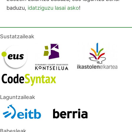
baduzu,
idatziguzu lasai asko
!
Sustatzaileak
Laguntzaileak
Babesleak